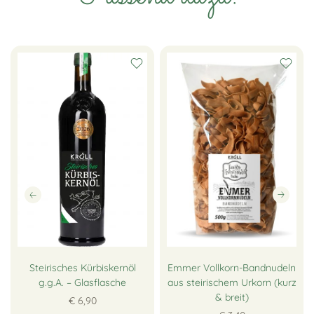
Steirisches Kürbiskernöl
Emmer Vollkorn-Bandnudeln
g.g.A. – Glasflasche
aus steirischem Urkorn (kurz
& breit)
€ 6,90