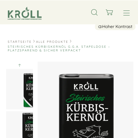
Hoher Kontrast
STARTSEITE
ALLE PRODUKTE
STEIRISCHES KÜRBISKERNÖL G.G.A. STAPELDOSE –
PLATZSPAREND & SICHER VERPACKT