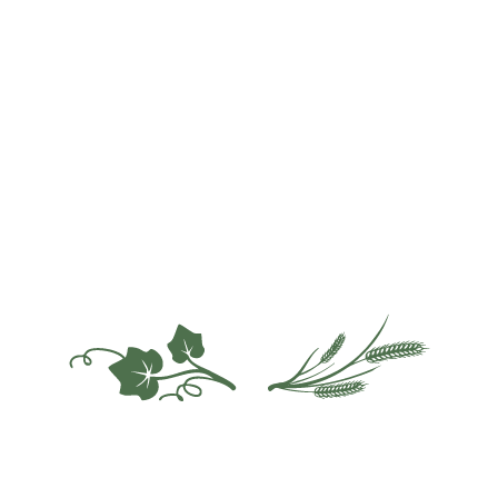
nudeln
Steirisches Kürbiskernöl g.g.A.
Ste
n (kurz
– Runddose
Kna
€ 12,00